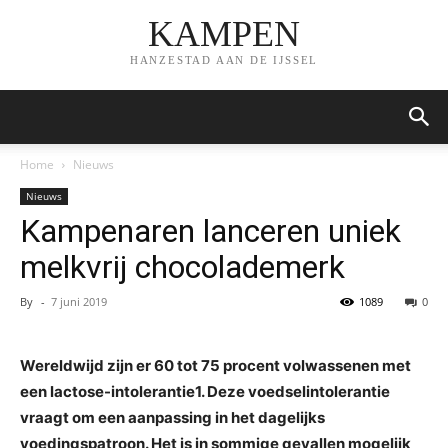
KAMPEN
HANZESTAD AAN DE IJSSEL
Home
Nieuws
Nieuws
Kampenaren lanceren uniek
melkvrij chocolademerk
By
-
7 juni 2019
1089
0
Wereldwijd zijn er 60 tot 75 procent volwassenen met
een lactose-intolerantie1. Deze voedselintolerantie
vraagt om een aanpassing in het dagelijks
voedingspatroon. Het is in sommige gevallen mogelijk