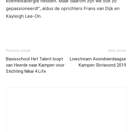
koemelkallergie hebben. Maar daarom zijn we ook zo
gepassioneerd!”, aldus de oprichters Frans van Dijk en
Kayleigh Lee-On.
Previous article
Next article
Basisschool Het Talent loopt
Livestream Avondvierdaagse
van Heerde naar Kampen voor
Kampen Slotavond 2019
Stichting Nikai 4 Life