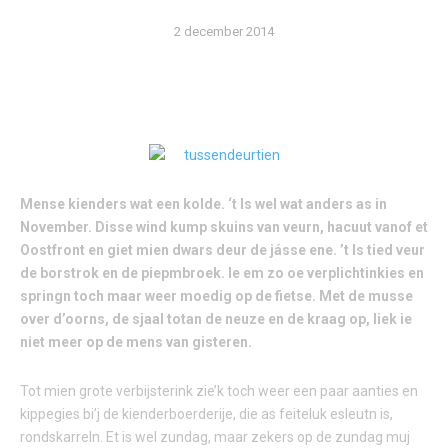
2 december 2014
Mense kienders wat een kolde. ‘t Is wel wat anders as in
November. Disse wind kump skuins van veurn, hacuut vanof et
Oostfront en giet mien dwars deur de jásse ene. ’t Is tied veur
de borstrok en de piepmbroek. Ie em zo oe verplichtinkies en
springn toch maar weer moedig op de fietse. Met de musse
over d’oorns, de sjaal totan de neuze en de kraag op, liek ie
niet meer op de mens van gisteren.
Tot mien grote verbijsterink zie’k toch weer een paar aanties en
kippegies bi’j de kienderboerderije, die as feiteluk esleutn is,
rondskarreln. Et is wel zundag, maar zekers op de zundag muj