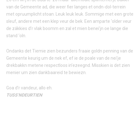
van de Gemeente ad, die weer fier langes et ondn-dol-terrein
met opruumplicht stoan. Leuk leuk leuk. Sommige met een grote
sleuf, andere met een klep veur de bek. Een amparte ‘older veur
de zákkies d’r vlak boomm en zal et mien benei’jn oe lange die
stand ‘oln.
Ondanks det Tiemie zien bezunders fraaie goldn penning van de
Gemeente keurig um de nek ef, ef ie de poale van de nei’je
drekbakkn metene respectloos in’ezeegnd. Misskien is det zien
menier um zien dankbaareid te bewiezn.
Goa d’r vandeur, allo eh.
TUSS’NDEURTIEN