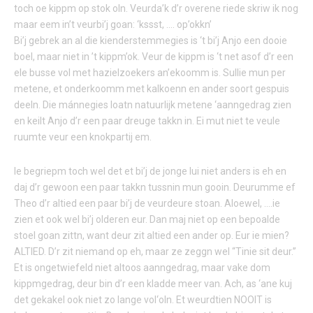
toch oe kippm op stok oln. Veurda’k d’r overene riede skriw ik nog
maar eem in’t veurbi’j goan: ‘kssst, …. op’okkn’
Bi’j gebrek an al die kienderstemmegies is ‘t bi’j Anjo een dooie
boel, maar niet in ’t kippm’ok. Veur de kippm is ‘t net asof d’r een
ele busse vol met hazielzoekers an’ekoomm is. Sullie mun per
metene, et onderkoomm met kalkoenn en ander soort gespuis
deeln. Die mánnegies loatn natuurlijk metene ‘aanngedrag zien
en keilt Anjo d’r een paar dreuge takkn in. Ei mut niet te veule
ruumte veur een knokpartij em.
Ie begriepm toch wel det et bi’j de jonge lui niet anders is eh en
daj d’r gewoon een paar takkn tussnin mun gooin. Deurumme ef
Theo d’r altied een paar bi’j de veurdeure stoan. Aloewel, ….ie
zien et ook wel bi’j olderen eur. Dan maj niet op een bepoalde
stoel goan zittn, want deur zit altied een ander op. Eur ie mien?
ALTIED. D’r zit niemand op eh, maar ze zeggn wel “Tinie sit deur.”
Et is ongetwiefeld niet altoos aanngedrag, maar vake dom
kippmgedrag, deur bin d’r een kladde meer van. Ach, as ‘ane kuj
det gekakel ook niet zo lange vol‘oln. Et weurdtien NOOIT is