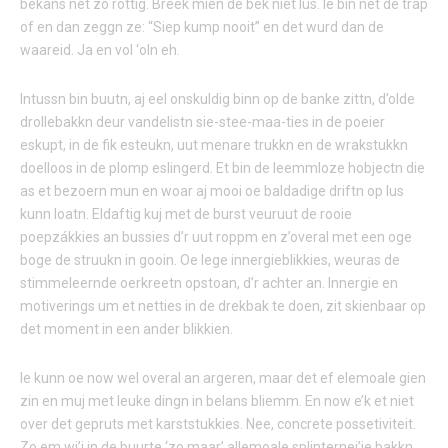
bekans net zo rottig. Breek mien de bek niet lus. Ie bin net de trap
of en dan zeggn ze: “Siep kump nooit” en det wurd dan de
waareid. Ja en vol ‘oln eh.
Intussn bin buutn, aj eel onskuldig binn op de banke zittn, d’olde
drollebakkn deur vandelistn sie-stee-maa-ties in de poeier
eskupt, in de fik esteukn, uut menare trukkn en de wrakstukkn
doelloos in de plomp eslingerd. Et bin de leemmloze hobjectn die
as et bezoern mun en woar aj mooi oe baldadige driftn op lus
kunn loatn. Eldaftig kuj met de burst veuruut de rooie
poepzákkies an bussies d’r uut roppm en z’overal met een oge
boge de struukn in gooin. Oe lege innergieblikkies, weuras de
stimmeleernde oerkreetn opstoan, d’r achter an. Innergie en
motiverings um et netties in de drekbak te doen, zit skienbaar op
det moment in een ander blikkien.
Ie kunn oe now wel overal an argeren, maar det ef elemoale gien
zin en muj met leuke dingn in belans bliemm. En now e’k et niet
over det gepruts met karststukkies. Nee, concrete possetiviteit.
Zo em wi’j in de buurte ‘zo maar’ allemoale splinternei’je bakkn