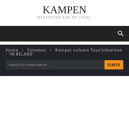
KAMPEN
HANZESTAD AAN DE IJSSEL
Home
Columns
Kamper column Tuss'ndeurtien
- 'IN BELANS'
SEARCH
Search for a news article...
KAMPER COLUMN
TUSS’NDEURTIEN – ‘IN
BELANS’