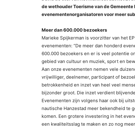
de wethouder Toerisme van de Gemeente 
evenementenorganisatoren voor meer sub
Meer dan 600.000 bezoekers
Marieke Spijkerman is voorzitter van het E
evenementen: “De meer dan honderd evenem
600.000 bezoekers en er is veel potentie 
gebied van cultuur en muziek, sport en bewe
Aan onze evenementen nemen vele duizende
vrijwilliger, deelnemer, participant of bezo
betrokkenheid en inzet van heel veel mens
bijzonder groot. Die inzet verdient blijvend
Evenementen zijn volgens haar ook bij uits
nautische Hanzestad meer bekendheid te g
komen. Een grotere investering in het eve
een kwaliteitsslag te maken en zo nog mee