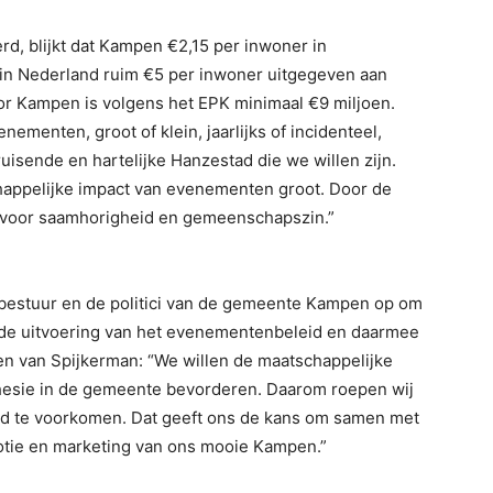
erd, blijkt dat Kampen €2,15 per inwoner in
in Nederland ruim €5 per inwoner uitgegeven aan
r Kampen is volgens het EPK minimaal €9 miljoen.
nementen, groot of klein, jaarlijks of incidenteel,
ruisende en hartelijke Hanzestad die we willen zijn.
happelijke impact van evenementen groot. Door de
et voor saamhorigheid en gemeenschapszin.”
estuur en de politici van de gemeente Kampen op om
 de uitvoering van het evenementenbeleid en daarmee
en van Spijkerman: “We willen de maatschappelijke
hesie in de gemeente bevorderen. Daarom roepen wij
tand te voorkomen. Dat geeft ons de kans om samen met
motie en marketing van ons mooie Kampen.”