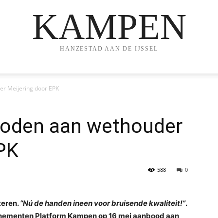
KAMPEN
HANZESTAD AAN DE IJSSEL
r Meijering door EPK
boden aan wethouder
PK
588
0
teren.
“Nú de handen ineen voor bruisende kwaliteit!”
.
Evenementen Platform Kampen op 16 mei aanbood aan