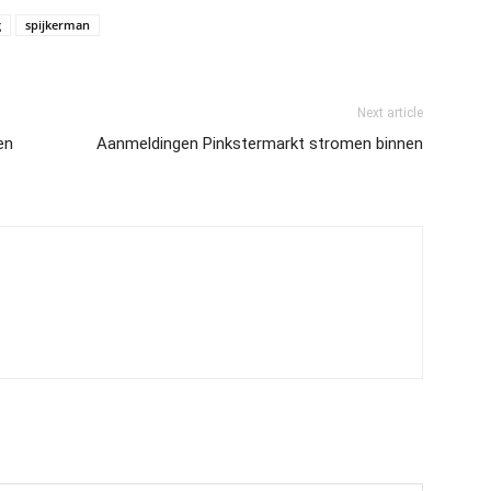
g
spijkerman
Next article
en
Aanmeldingen Pinkstermarkt stromen binnen