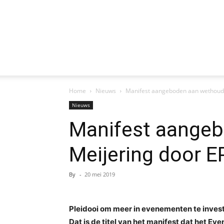
Home
Nieuws
Manifest aangeboden aan wethoude
Nieuws
Manifest aange
Meijering door E
By
-
20 mei 2019
Pleidooi om meer in evenementen te inves
Dat is de titel van het manifest dat het 