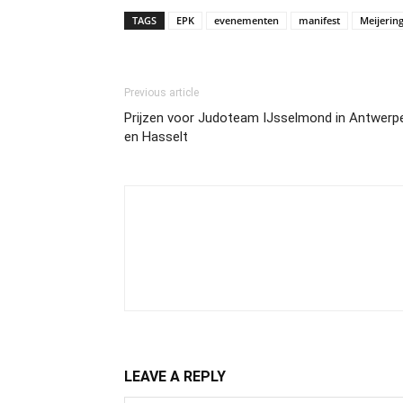
TAGS
EPK
evenementen
manifest
Meijerin
Previous article
Prijzen voor Judoteam IJsselmond in Antwerp
en Hasselt
LEAVE A REPLY