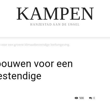
KAMPEN
HANZESTAD AAN DE IJSSEL
n voor een groene klimaatbestendige leefomgeving.
 bouwen voor een
estendige
500
0