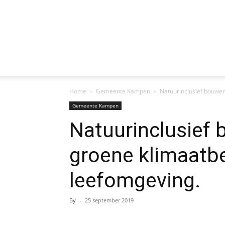
Home
Gemeente Kampen
Natuurinclusief bouwe
Gemeente Kampen
Natuurinclusief
groene klimaatb
leefomgeving.
By
-
25 september 2019