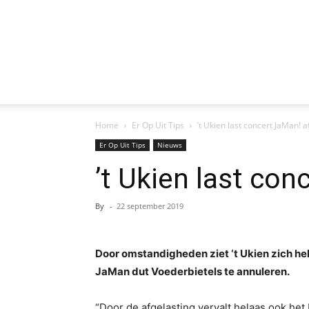
Home
Er Op Uit Tips
’t Ukien last concert JaMan! af
Er Op Uit Tips
Nieuws
’t Ukien last con
By
-
22 september 2019
Door omstandigheden ziet ‘t Ukien zich h
JaMan dut Voederbietels te annuleren.
“Door de afgelasting vervalt helaas ook het