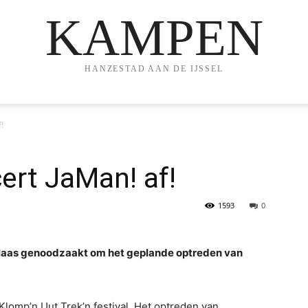
KAMPEN
HANZESTAD AAN DE IJSSEL
!
cert JaMan! af!
1593
0
elaas genoodzaakt om het geplande optreden van
 Klomp’n Uut Trek’n festival. Het optreden van