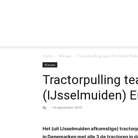
Home
Nieuws
Tractorpulling team Screamin’ Bob
Nieuws
Tractorpulling t
(IJsselmuiden) 
By
-
14 september 2019
Het (uit IJsselmuiden afkomstige) tractor
in Denemarken met alle 3 de tractoren in 