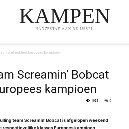
KAMPEN
HANZESTAD AAN DE IJSSEL
cat (IJsselmuiden) Europees kampioen
eam Screamin’ Bobcat
Europees kampioen
1055
0
pulling team Screamin’ Bobcat is afgelopen weekend
de respectievelijke klasses Europees kampioen