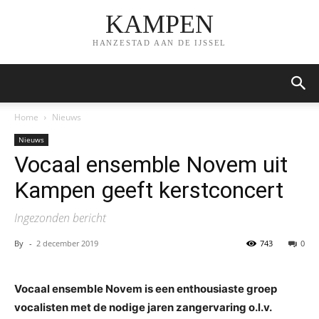
KAMPEN
HANZESTAD AAN DE IJSSEL
Home
Nieuws
Nieuws
Vocaal ensemble Novem uit
Kampen geeft kerstconcert
Ingezonden bericht
By
-
2 december 2019
743
0
Vocaal ensemble Novem is een enthousiaste groep
vocalisten met de nodige jaren zangervaring o.l.v.