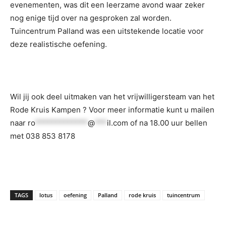
evenementen, was dit een leerzame avond waar zeker
nog enige tijd over na gesproken zal worden.
Tuincentrum Palland was een uitstekende locatie voor
deze realistische oefening.
Wil jij ook deel uitmaken van het vrijwilligersteam van het
Rode Kruis Kampen ? Voor meer informatie kunt u mailen
naar
ro
*************
@
***
il.com
of na 18.00 uur bellen
met 038 853 8178
TAGS
lotus
oefening
Palland
rode kruis
tuincentrum