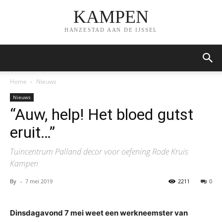
KAMPEN
HANZESTAD AAN DE IJSSEL
Home
Nieuws
Nieuws
“Auw, help! Het bloed gutst
eruit…”
Tuincentrum Palland decor voor oefening Rode Kruis
Kampen
By
-
7 mei 2019
2211
0
Dinsdagavond 7 mei weet een werkneemster van