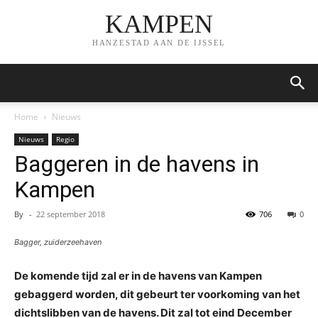
KAMPEN
HANZESTAD AAN DE IJSSEL
Home
Nieuws
Nieuws
Regio
Baggeren in de havens in
Kampen
By
-
22 september 2018
706
0
Bagger, zuiderzeehaven
De komende tijd zal er in de havens van Kampen
gebaggerd worden, dit gebeurt ter voorkoming van het
dichtslibben van de havens. Dit zal tot eind December