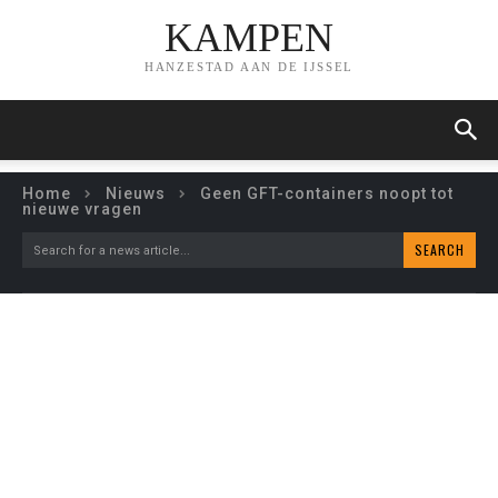
KAMPEN
HANZESTAD AAN DE IJSSEL
Home
Nieuws
Geen GFT-containers noopt tot
nieuwe vragen
SEARCH
Search for a news article...
GEEN GFT-CONTAINERS
NOOPT TOT NIEUWE
VRAGEN