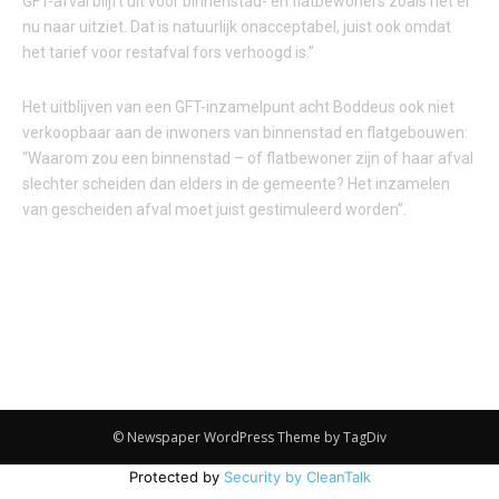
GFT-afval blijft uit voor binnenstad- en flatbewoners zoals het er
nu naar uitziet. Dat is natuurlijk onacceptabel, juist ook omdat
het tarief voor restafval fors verhoogd is.”
Het uitblijven van een GFT-inzamelpunt acht Boddeus ook niet
verkoopbaar aan de inwoners van binnenstad en flatgebouwen:
“Waarom zou een binnenstad – of flatbewoner zijn of haar afval
slechter scheiden dan elders in de gemeente? Het inzamelen
van gescheiden afval moet juist gestimuleerd worden”.
© Newspaper WordPress Theme by TagDiv
Protected by
Security by CleanTalk