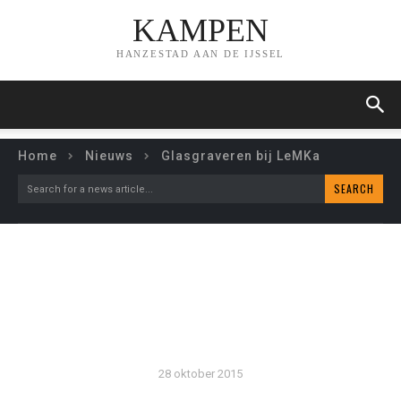
KAMPEN
HANZESTAD AAN DE IJSSEL
Home
Nieuws
Glasgraveren bij LeMKa
SEARCH
Search for a news article...
GLASGRAVEREN BIJ
LEMKA
28 oktober 2015