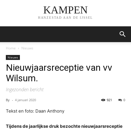
KAMPEN
HANZESTAD AAN DE IJSSEL
Home
Nieuws
Nieuws
Nieuwjaarsreceptie van vv
Wilsum.
Ingezonden bericht
By
-
4 januari 2020
921
0
Tekst en foto: Daan Anthony
Tijdens de jaarlijkse druk bezochte nieuwjaarsreceptie