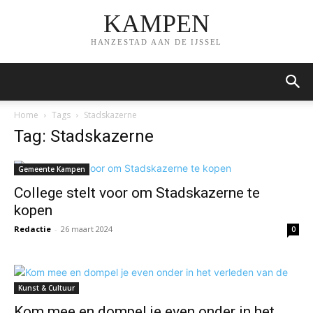
KAMPEN
HANZESTAD AAN DE IJSSEL
Home
Tags
Stadskazerne
Tag: Stadskazerne
Gemeente Kampen
College stelt voor om Stadskazerne te
kopen
Redactie
-
26 maart 2024
0
Kunst & Cultuur
Kom mee en dompel je even onder in het