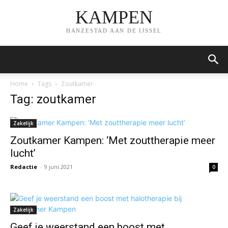
KAMPEN
HANZESTAD AAN DE IJSSEL
Home
Tags
Zoutkamer
Tag: zoutkamer
Zakelijk
Zoutkamer Kampen: ‘Met zouttherapie meer
lucht’
Redactie
-
9 juni 2021
0
Zakelijk
Geef je weerstand een boost met