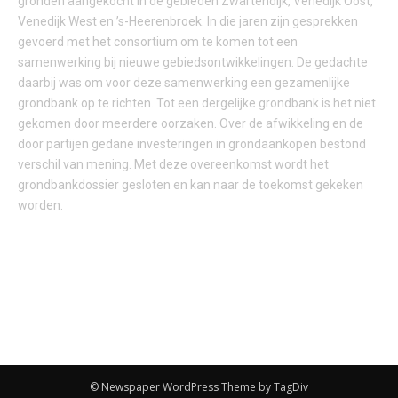
gronden aangekocht in de gebieden Zwartendijk, Venedijk Oost,
Venedijk West en ’s-Heerenbroek. In die jaren zijn gesprekken
gevoerd met het consortium om te komen tot een
samenwerking bij nieuwe gebiedsontwikkelingen. De gedachte
daarbij was om voor deze samenwerking een gezamenlijke
grondbank op te richten. Tot een dergelijke grondbank is het niet
gekomen door meerdere oorzaken. Over de afwikkeling en de
door partijen gedane investeringen in grondaankopen bestond
verschil van mening. Met deze overeenkomst wordt het
grondbankdossier gesloten en kan naar de toekomst gekeken
worden.
© Newspaper WordPress Theme by TagDiv