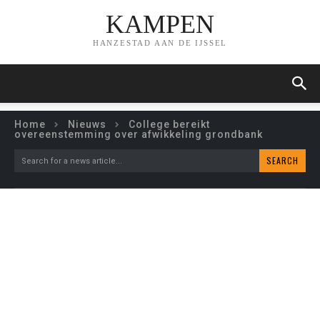
KAMPEN
HANZESTAD AAN DE IJSSEL
Home
Nieuws
College bereikt
overeenstemming over afwikkeling grondbank
SEARCH
Search for a news article...
COLLEGE BEREIKT
OVEREENSTEMMING OVER
AFWIKKELING