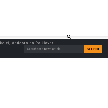
elei, Andoorn en Rolklaver
SEARCH
Search for a news article...
RKEERSSITUATIE