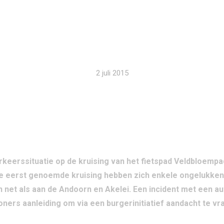
D-SILENE, AKELEI
ROLKLAVER
2 juli 2015
erssituatie op de kruising van het fietspad Veldbloempad
 de eerst genoemde kruising hebben zich enkele ongelukken
 net als aan de Andoorn en Akelei. Een incident met een a
ers aanleiding om via een burgerinitiatief aandacht te vr