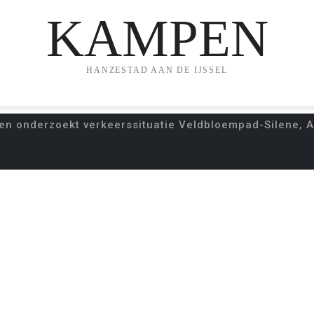
KAMPEN
HANZESTAD AAN DE IJSSEL
 onderzoekt verkeerssituatie Veldbloempad-Silene, Ak
EN ONDERZOEKT VE