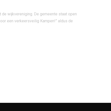
t de wijkvereniging. De gemeente staat open
 voor een verkeersveilig Kampen!” aldus de