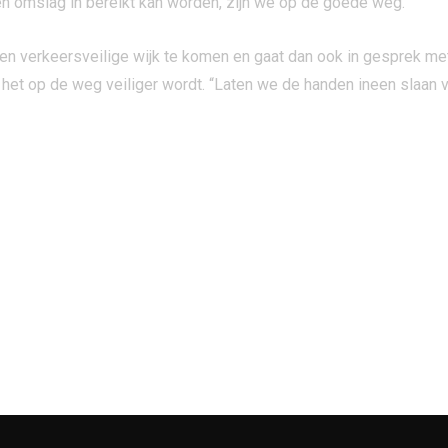
 omslag in bereikt kan worden, zijn we op de goede weg.
n verkeersveilige wijk te komen en gaat dan ook in gesprek me
at het op de weg veiliger wordt. “Laten we de handen ineen slaan