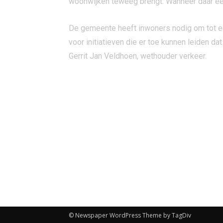
woonwijken teweeg brengt. Wanneer daar een
De gemeente heeft inwoners nodig om tot ee
voor initiatieven die er toe kunnen leiden d
Gerrit Jan Veldhoen, wethouder verkeer.
© Newspaper WordPress Theme by TagDiv