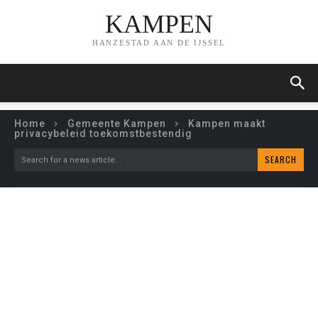
KAMPEN
HANZESTAD AAN DE IJSSEL
Home
Gemeente Kampen
Kampen maakt
privacybeleid toekomstbestendig
SEARCH
Search for a news article...
KAMPEN MAAKT
PRIVACYBELEID
TOEKOMSTBESTENDIG