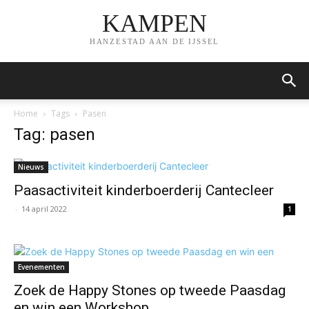
KAMPEN
HANZESTAD AAN DE IJSSEL
Home
Tags
Pasen
Tag: pasen
Nieuws
Paasactiviteit kinderboerderij Cantecleer
-
14 april 2022
1
Evenementen
Zoek de Happy Stones op tweede Paasdag
en win een Workshop