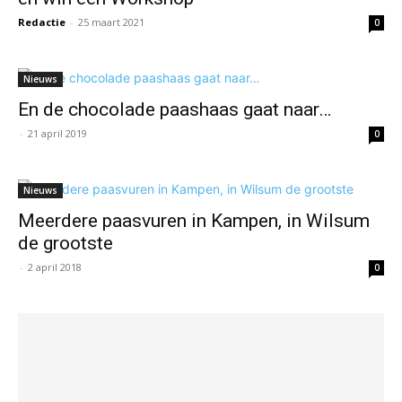
Redactie
-
25 maart 2021
0
Nieuws
En de chocolade paashaas gaat naar…
-
21 april 2019
0
Nieuws
Meerdere paasvuren in Kampen, in Wilsum
de grootste
-
2 april 2018
0