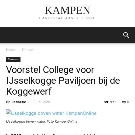
KAMPEN
HANZESTAD AAN DE IJSSEL
Home
Nieuws
Nieuws
Voorstel College voor
IJsselkogge Paviljoen bij de
Koggewerf
By
Redactie
-
11 juni 2024
990
0
IJsselkogge boven water. Foto KampenOnline